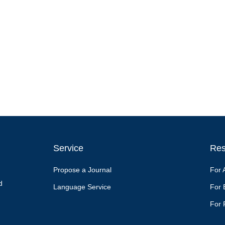
Service
Res
Propose a Journal
For 
d
Language Service
For 
For 