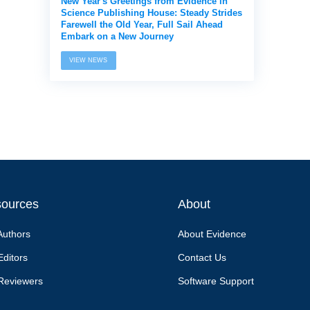
New Year's Greetings from Evidence in
Science Publishing House: Steady Strides
Farewell the Old Year, Full Sail Ahead
Embark on a New Journey
VIEW NEWS
ources
About
Authors
About Evidence
Editors
Contact Us
Reviewers
Software Support